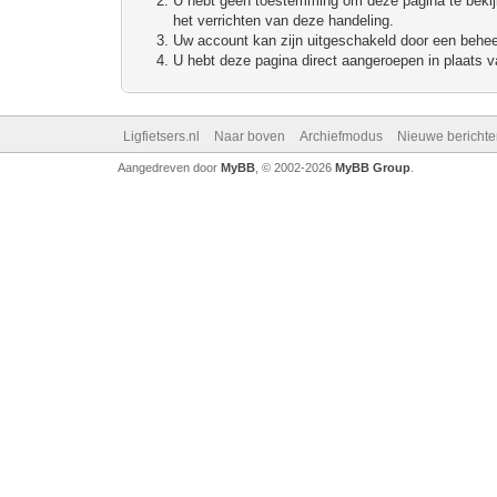
U hebt geen toestemming om deze pagina te bekijke
het verrichten van deze handeling.
Uw account kan zijn uitgeschakeld door een beheerd
U hebt deze pagina direct aangeroepen in plaats va
Ligfietsers.nl
Naar boven
Archiefmodus
Nieuwe berichte
Aangedreven door
MyBB
, © 2002-2026
MyBB Group
.