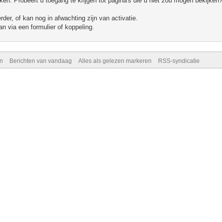
n. Probeert u toegang te krijgen tot pagina's die u niet zou mogen bekijken?
er, of kan nog in afwachting zijn van activatie.
n via een formulier of koppeling.
n
Berichten van vandaag
Alles als gelezen markeren
RSS-syndicatie