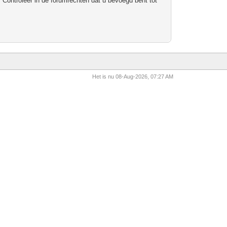
 Controleer in de forumrechten dat u bevoegd bent tot
Het is nu 08-Aug-2026, 07:27 AM