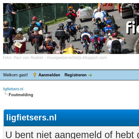
Welkom gast!
Aanmelden
Registreren
ligfietsers.nl
Foutmelding
ligfietsers.nl
U bent niet aangemeld of hebt