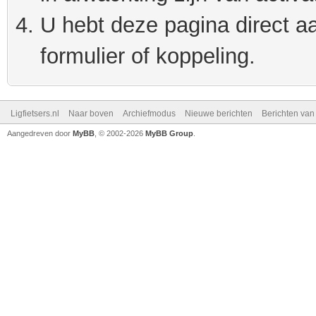
U hebt deze pagina direct a
formulier of koppeling.
Ligfietsers.nl
Naar boven
Archiefmodus
Nieuwe berichten
Berichten va
Aangedreven door
MyBB
, © 2002-2026
MyBB Group
.