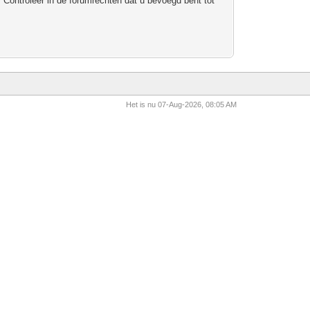
 Controleer in de forumrechten dat u bevoegd bent tot
Het is nu 07-Aug-2026, 08:05 AM