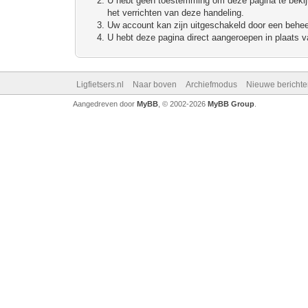
U hebt geen toestemming om deze pagina te bekijke
het verrichten van deze handeling.
Uw account kan zijn uitgeschakeld door een beheerd
U hebt deze pagina direct aangeroepen in plaats va
Ligfietsers.nl
Naar boven
Archiefmodus
Nieuwe berichte
Aangedreven door
MyBB
, © 2002-2026
MyBB Group
.