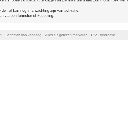
n. Probeert u toegang te krijgen tot pagina's die u niet zou mogen bekijken?
er, of kan nog in afwachting zijn van activatie.
n via een formulier of koppeling.
n
Berichten van vandaag
Alles als gelezen markeren
RSS-syndicatie