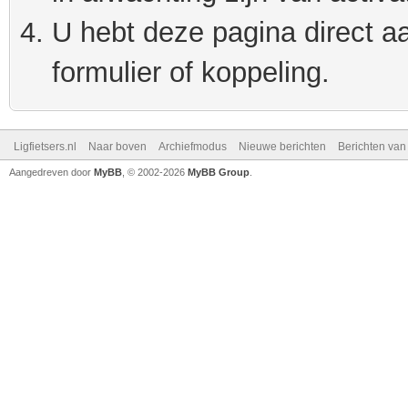
U hebt deze pagina direct a
formulier of koppeling.
Ligfietsers.nl
Naar boven
Archiefmodus
Nieuwe berichten
Berichten va
Aangedreven door
MyBB
, © 2002-2026
MyBB Group
.