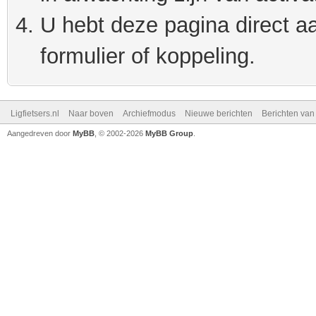
U hebt deze pagina direct a
formulier of koppeling.
Ligfietsers.nl
Naar boven
Archiefmodus
Nieuwe berichten
Berichten va
Aangedreven door
MyBB
, © 2002-2026
MyBB Group
.