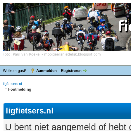
Welkom gast!
Aanmelden
Registreren
ligfietsers.nl
Foutmelding
ligfietsers.nl
U bent niet aangemeld of hebt