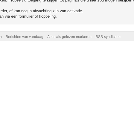
n. Probeert u toegang te krijgen tot pagina's die u niet zou mogen bekijken?
er, of kan nog in afwachting zijn van activatie.
n via een formulier of koppeling.
n
Berichten van vandaag
Alles als gelezen markeren
RSS-syndicatie