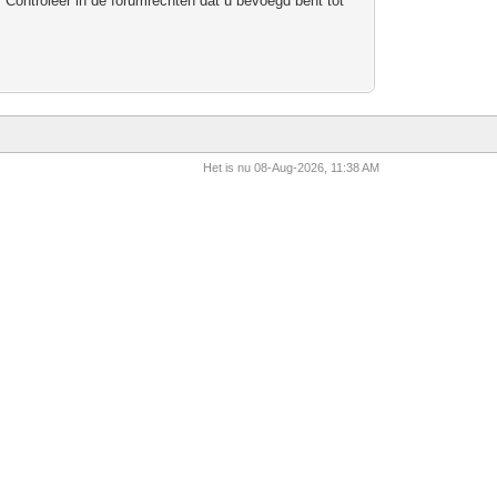
 Controleer in de forumrechten dat u bevoegd bent tot
Het is nu 08-Aug-2026, 11:38 AM