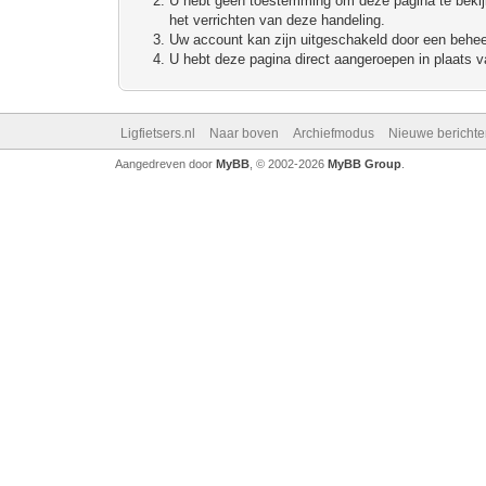
U hebt geen toestemming om deze pagina te bekijke
het verrichten van deze handeling.
Uw account kan zijn uitgeschakeld door een beheerd
U hebt deze pagina direct aangeroepen in plaats va
Ligfietsers.nl
Naar boven
Archiefmodus
Nieuwe berichte
Aangedreven door
MyBB
, © 2002-2026
MyBB Group
.