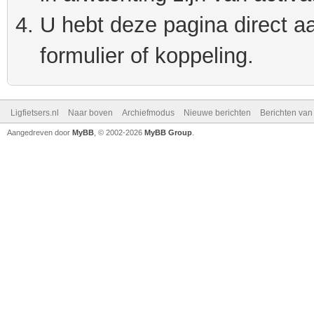
U hebt deze pagina direct a
formulier of koppeling.
Ligfietsers.nl
Naar boven
Archiefmodus
Nieuwe berichten
Berichten va
Aangedreven door
MyBB
, © 2002-2026
MyBB Group
.