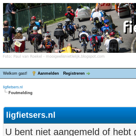
Welkom gast!
Aanmelden
Registreren
ligfietsers.nl
Foutmelding
ligfietsers.nl
U bent niet aangemeld of hebt