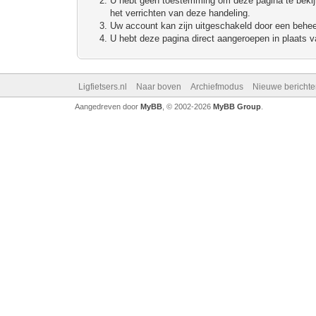
U hebt geen toestemming om deze pagina te bekijke
het verrichten van deze handeling.
Uw account kan zijn uitgeschakeld door een beheerd
U hebt deze pagina direct aangeroepen in plaats va
Ligfietsers.nl
Naar boven
Archiefmodus
Nieuwe berichte
Aangedreven door
MyBB
, © 2002-2026
MyBB Group
.