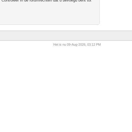
 Controleer in de forumrechten dat u bevoegd bent tot
Het is nu 09-Aug-2026, 03:12 PM