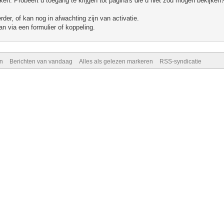
n. Probeert u toegang te krijgen tot pagina's die u niet zou mogen bekijken?
er, of kan nog in afwachting zijn van activatie.
n via een formulier of koppeling.
n
Berichten van vandaag
Alles als gelezen markeren
RSS-syndicatie