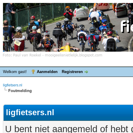
Welkom gast!
Aanmelden
Registreren
ligfietsers.nl
Foutmelding
ligfietsers.nl
U bent niet aangemeld of hebt