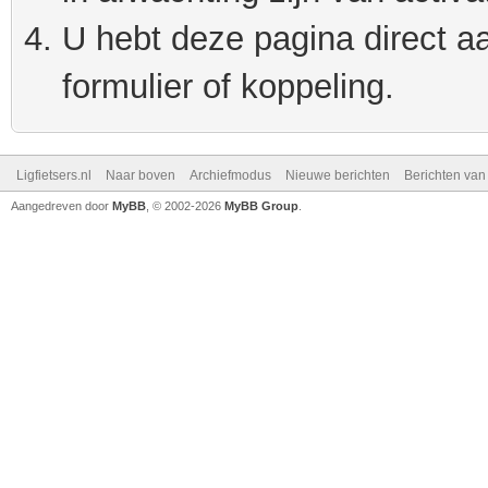
U hebt deze pagina direct a
formulier of koppeling.
Ligfietsers.nl
Naar boven
Archiefmodus
Nieuwe berichten
Berichten va
Aangedreven door
MyBB
, © 2002-2026
MyBB Group
.