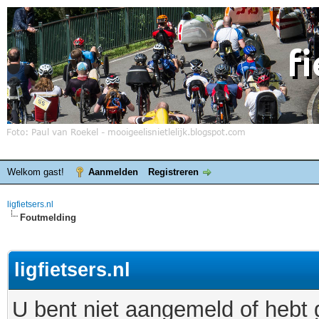
Welkom gast!
Aanmelden
Registreren
ligfietsers.nl
Foutmelding
ligfietsers.nl
U bent niet aangemeld of hebt