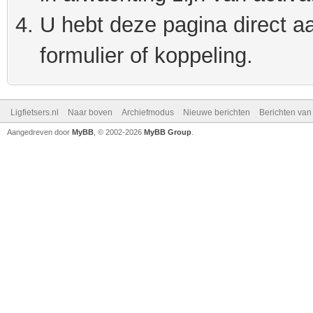
U hebt deze pagina direct a
formulier of koppeling.
Ligfietsers.nl
Naar boven
Archiefmodus
Nieuwe berichten
Berichten va
Aangedreven door
MyBB
, © 2002-2026
MyBB Group
.