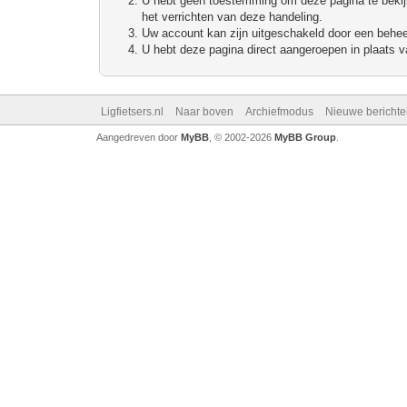
U hebt geen toestemming om deze pagina te bekijke
het verrichten van deze handeling.
Uw account kan zijn uitgeschakeld door een beheerd
U hebt deze pagina direct aangeroepen in plaats va
Ligfietsers.nl
Naar boven
Archiefmodus
Nieuwe berichte
Aangedreven door
MyBB
, © 2002-2026
MyBB Group
.