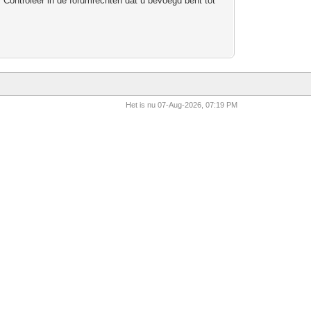
 Controleer in de forumrechten dat u bevoegd bent tot
Het is nu 07-Aug-2026, 07:19 PM