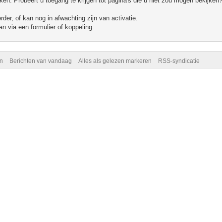
n. Probeert u toegang te krijgen tot pagina's die u niet zou mogen bekijken?
er, of kan nog in afwachting zijn van activatie.
n via een formulier of koppeling.
n
Berichten van vandaag
Alles als gelezen markeren
RSS-syndicatie