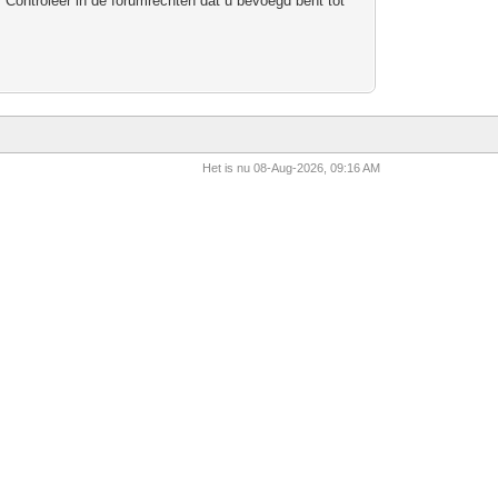
 Controleer in de forumrechten dat u bevoegd bent tot
Het is nu 08-Aug-2026, 09:16 AM