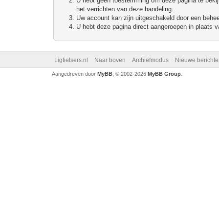
U hebt geen toestemming om deze pagina te bekijke
het verrichten van deze handeling.
Uw account kan zijn uitgeschakeld door een beheerd
U hebt deze pagina direct aangeroepen in plaats va
Ligfietsers.nl
Naar boven
Archiefmodus
Nieuwe berichte
Aangedreven door
MyBB
, © 2002-2026
MyBB Group
.