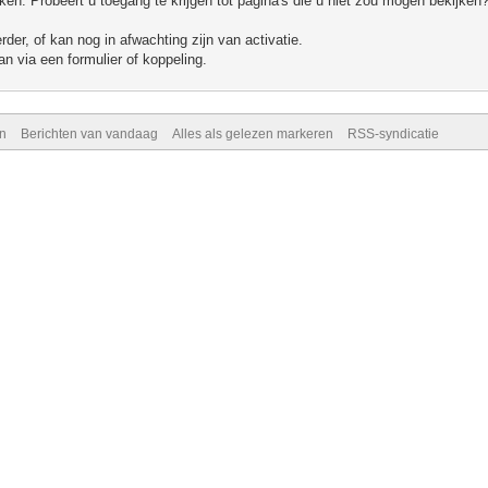
n. Probeert u toegang te krijgen tot pagina's die u niet zou mogen bekijken?
er, of kan nog in afwachting zijn van activatie.
n via een formulier of koppeling.
n
Berichten van vandaag
Alles als gelezen markeren
RSS-syndicatie