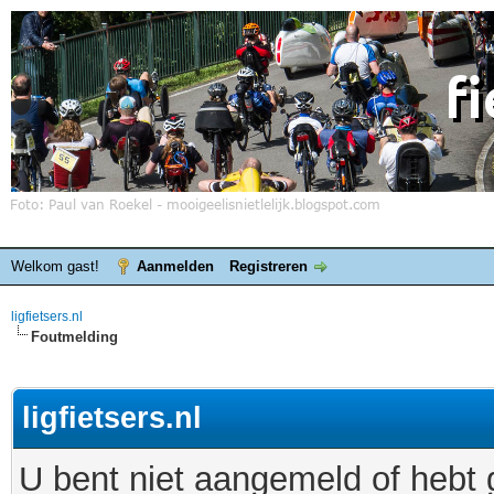
Welkom gast!
Aanmelden
Registreren
ligfietsers.nl
Foutmelding
ligfietsers.nl
U bent niet aangemeld of hebt