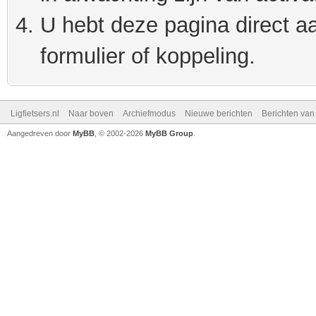
U hebt deze pagina direct a
formulier of koppeling.
Ligfietsers.nl
Naar boven
Archiefmodus
Nieuwe berichten
Berichten va
Aangedreven door
MyBB
, © 2002-2026
MyBB Group
.