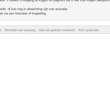
n. Probeert u toegang te krijgen tot pagina's die u niet zou mogen bekijken?
er, of kan nog in afwachting zijn van activatie.
n via een formulier of koppeling.
n
Berichten van vandaag
Alles als gelezen markeren
RSS-syndicatie