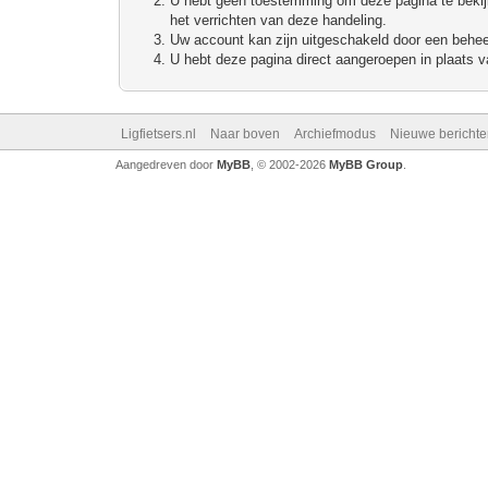
U hebt geen toestemming om deze pagina te bekijke
het verrichten van deze handeling.
Uw account kan zijn uitgeschakeld door een beheerd
U hebt deze pagina direct aangeroepen in plaats va
Ligfietsers.nl
Naar boven
Archiefmodus
Nieuwe berichte
Aangedreven door
MyBB
, © 2002-2026
MyBB Group
.