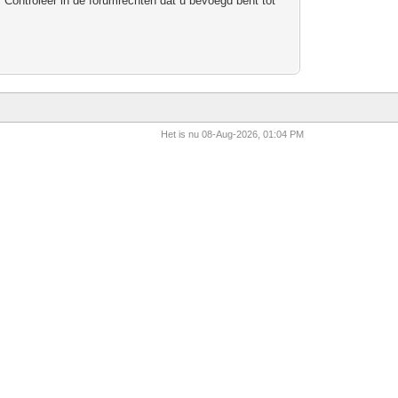
 Controleer in de forumrechten dat u bevoegd bent tot
Het is nu 08-Aug-2026, 01:04 PM