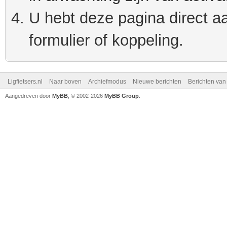
U hebt deze pagina direct a
formulier of koppeling.
Ligfietsers.nl
Naar boven
Archiefmodus
Nieuwe berichten
Berichten va
Aangedreven door
MyBB
, © 2002-2026
MyBB Group
.