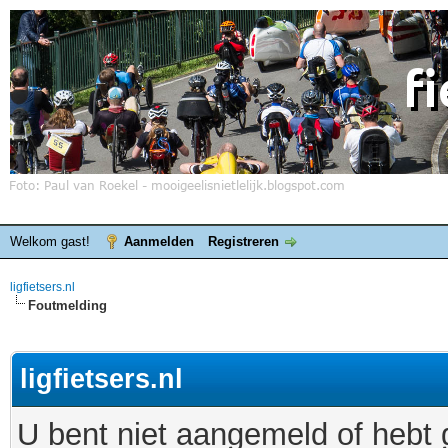
Welkom gast!
Aanmelden
Registreren
ligfietsers.nl
Foutmelding
ligfietsers.nl
U bent niet aangemeld of hebt