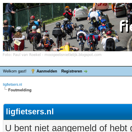
Welkom gast!
Aanmelden
Registreren
ligfietsers.nl
Foutmelding
ligfietsers.nl
U bent niet aangemeld of hebt