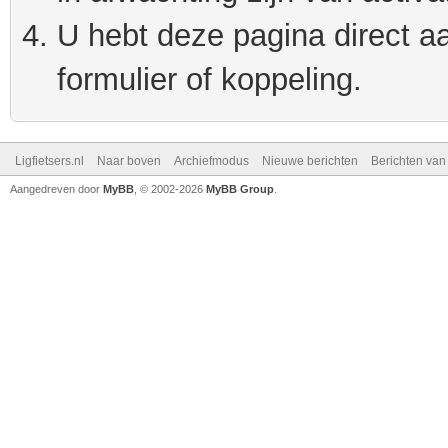
U hebt deze pagina direct a
formulier of koppeling.
Ligfietsers.nl
Naar boven
Archiefmodus
Nieuwe berichten
Berichten va
Aangedreven door
MyBB
, © 2002-2026
MyBB Group
.