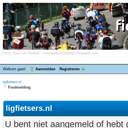
Welkom gast!
Aanmelden
Registreren
ligfietsers.nl
Foutmelding
ligfietsers.nl
U bent niet aangemeld of hebt