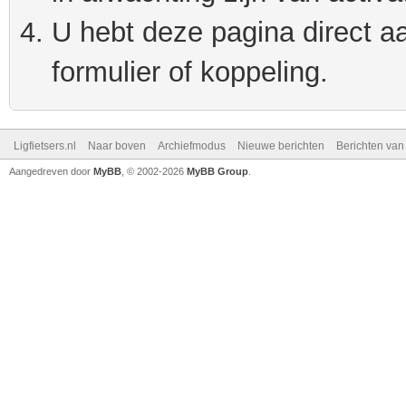
U hebt deze pagina direct a
formulier of koppeling.
Ligfietsers.nl
Naar boven
Archiefmodus
Nieuwe berichten
Berichten va
Aangedreven door
MyBB
, © 2002-2026
MyBB Group
.