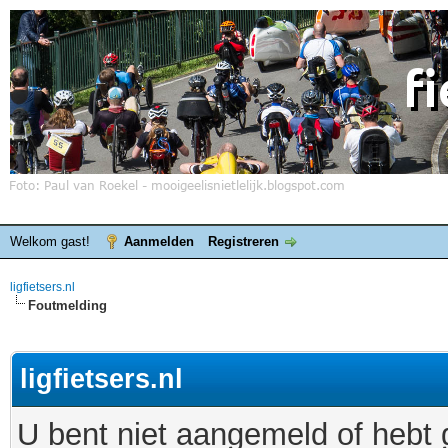
Welkom gast!
Aanmelden
Registreren
ligfietsers.nl
Foutmelding
ligfietsers.nl
U bent niet aangemeld of hebt