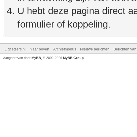
U hebt deze pagina direct a
formulier of koppeling.
Ligfietsers.nl
Naar boven
Archiefmodus
Nieuwe berichten
Berichten va
Aangedreven door
MyBB
, © 2002-2026
MyBB Group
.