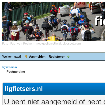
Welkom gast!
Aanmelden
Registreren
ligfietsers.nl
Foutmelding
ligfietsers.nl
U bent niet aangemeld of hebt