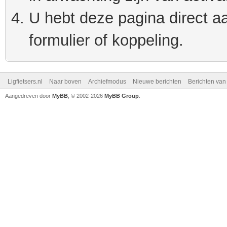
U hebt deze pagina direct a
formulier of koppeling.
Ligfietsers.nl
Naar boven
Archiefmodus
Nieuwe berichten
Berichten va
Aangedreven door
MyBB
, © 2002-2026
MyBB Group
.