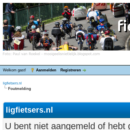
Welkom gast!
Aanmelden
Registreren
ligfietsers.nl
Foutmelding
ligfietsers.nl
U bent niet aangemeld of hebt