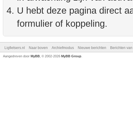
U hebt deze pagina direct a
formulier of koppeling.
Ligfietsers.nl
Naar boven
Archiefmodus
Nieuwe berichten
Berichten va
Aangedreven door
MyBB
, © 2002-2026
MyBB Group
.