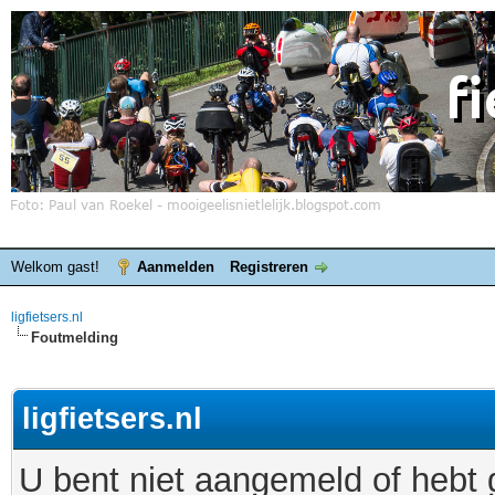
Welkom gast!
Aanmelden
Registreren
ligfietsers.nl
Foutmelding
ligfietsers.nl
U bent niet aangemeld of hebt