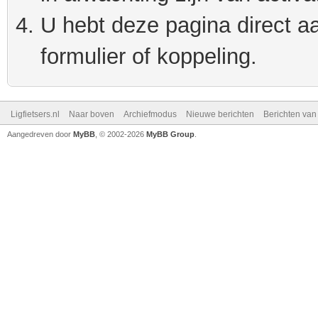
U hebt deze pagina direct a
formulier of koppeling.
Ligfietsers.nl
Naar boven
Archiefmodus
Nieuwe berichten
Berichten va
Aangedreven door
MyBB
, © 2002-2026
MyBB Group
.