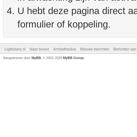
U hebt deze pagina direct a
formulier of koppeling.
Ligfietsers.nl
Naar boven
Archiefmodus
Nieuwe berichten
Berichten va
Aangedreven door
MyBB
, © 2002-2026
MyBB Group
.