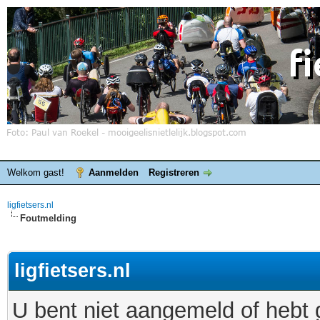
Welkom gast!
Aanmelden
Registreren
ligfietsers.nl
Foutmelding
ligfietsers.nl
U bent niet aangemeld of hebt