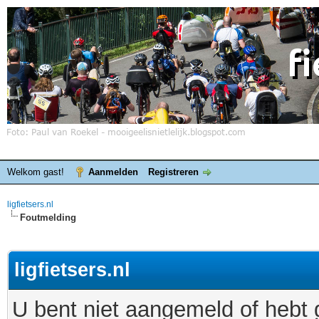
Welkom gast!
Aanmelden
Registreren
ligfietsers.nl
Foutmelding
ligfietsers.nl
U bent niet aangemeld of hebt