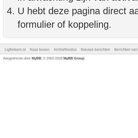
U hebt deze pagina direct a
formulier of koppeling.
Ligfietsers.nl
Naar boven
Archiefmodus
Nieuwe berichten
Berichten va
Aangedreven door
MyBB
, © 2002-2026
MyBB Group
.