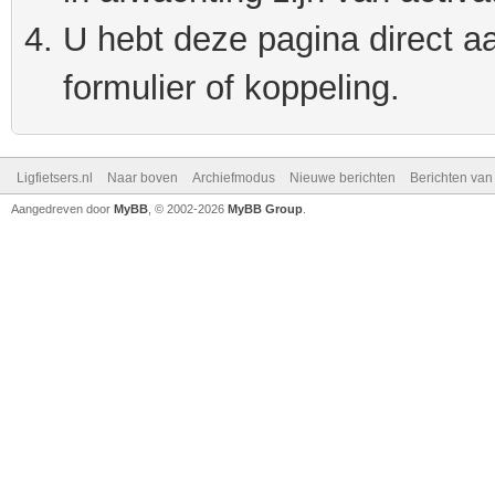
U hebt deze pagina direct a
formulier of koppeling.
Ligfietsers.nl
Naar boven
Archiefmodus
Nieuwe berichten
Berichten va
Aangedreven door
MyBB
, © 2002-2026
MyBB Group
.