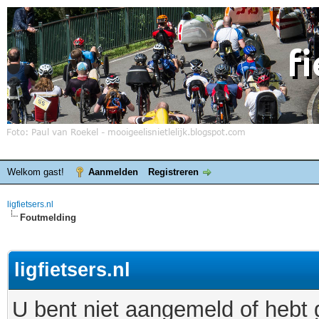
Welkom gast!
Aanmelden
Registreren
ligfietsers.nl
Foutmelding
ligfietsers.nl
U bent niet aangemeld of hebt