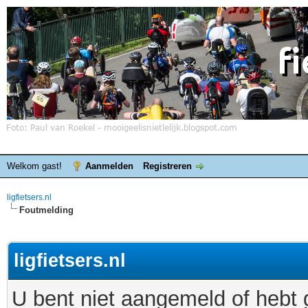
Welkom gast!
Aanmelden
Registreren
ligfietsers.nl
Foutmelding
ligfietsers.nl
U bent niet aangemeld of hebt