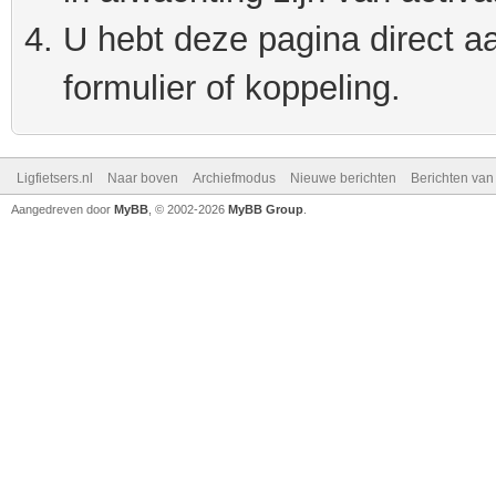
U hebt deze pagina direct a
formulier of koppeling.
Ligfietsers.nl
Naar boven
Archiefmodus
Nieuwe berichten
Berichten va
Aangedreven door
MyBB
, © 2002-2026
MyBB Group
.