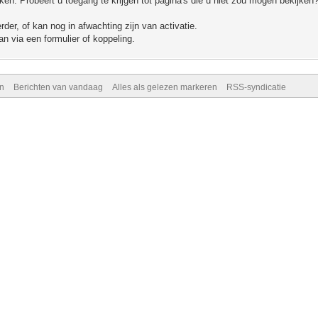
n. Probeert u toegang te krijgen tot pagina's die u niet zou mogen bekijken?
er, of kan nog in afwachting zijn van activatie.
n via een formulier of koppeling.
n
Berichten van vandaag
Alles als gelezen markeren
RSS-syndicatie