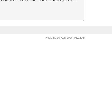
 Controleer in de forumrechten dat u bevoegd bent tot
Het is nu 10-Aug-2026, 06:22 AM