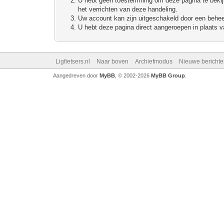
U hebt geen toestemming om deze pagina te bekijke
het verrichten van deze handeling.
Uw account kan zijn uitgeschakeld door een beheerd
U hebt deze pagina direct aangeroepen in plaats va
Ligfietsers.nl
Naar boven
Archiefmodus
Nieuwe berichte
Aangedreven door
MyBB
, © 2002-2026
MyBB Group
.