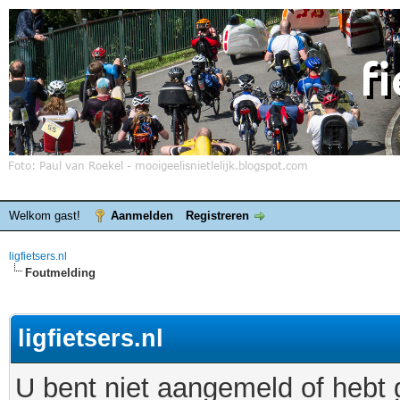
Welkom gast!
Aanmelden
Registreren
ligfietsers.nl
Foutmelding
ligfietsers.nl
U bent niet aangemeld of hebt