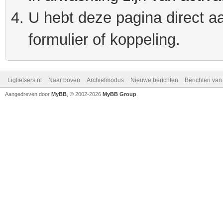
U hebt deze pagina direct a
formulier of koppeling.
Ligfietsers.nl
Naar boven
Archiefmodus
Nieuwe berichten
Berichten va
Aangedreven door
MyBB
, © 2002-2026
MyBB Group
.