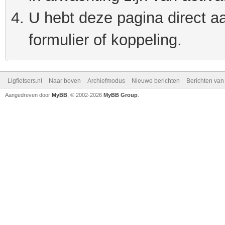
U hebt deze pagina direct a
formulier of koppeling.
Ligfietsers.nl
Naar boven
Archiefmodus
Nieuwe berichten
Berichten va
Aangedreven door
MyBB
, © 2002-2026
MyBB Group
.