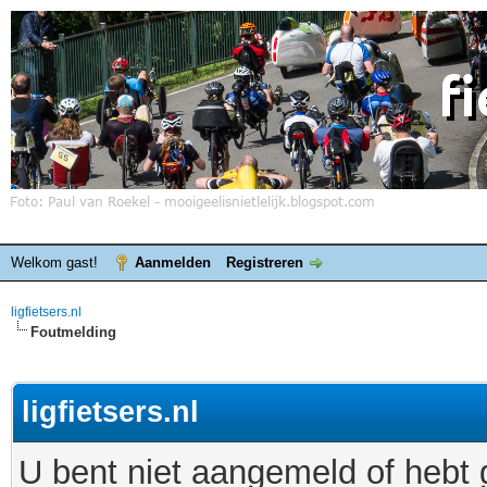
Welkom gast!
Aanmelden
Registreren
ligfietsers.nl
Foutmelding
ligfietsers.nl
U bent niet aangemeld of hebt