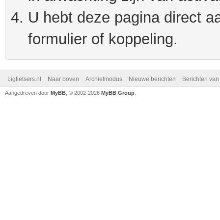
U hebt deze pagina direct a
formulier of koppeling.
Ligfietsers.nl
Naar boven
Archiefmodus
Nieuwe berichten
Berichten va
Aangedreven door
MyBB
, © 2002-2026
MyBB Group
.