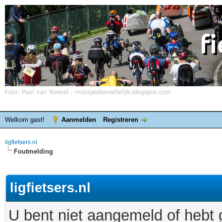
Welkom gast!
Aanmelden
Registreren
ligfietsers.nl
Foutmelding
ligfietsers.nl
U bent niet aangemeld of hebt