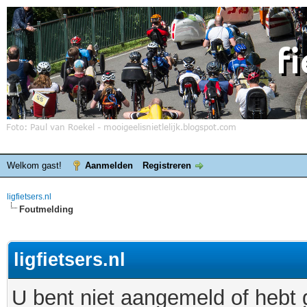
Welkom gast!
Aanmelden
Registreren
ligfietsers.nl
Foutmelding
ligfietsers.nl
U bent niet aangemeld of hebt