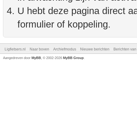
U hebt deze pagina direct a
formulier of koppeling.
Ligfietsers.nl
Naar boven
Archiefmodus
Nieuwe berichten
Berichten va
Aangedreven door
MyBB
, © 2002-2026
MyBB Group
.