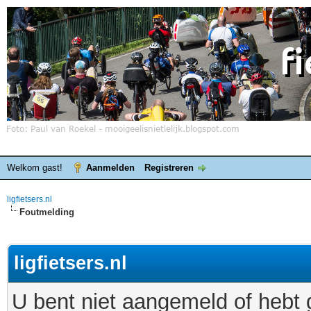
Welkom gast!
Aanmelden
Registreren
ligfietsers.nl
Foutmelding
ligfietsers.nl
U bent niet aangemeld of hebt