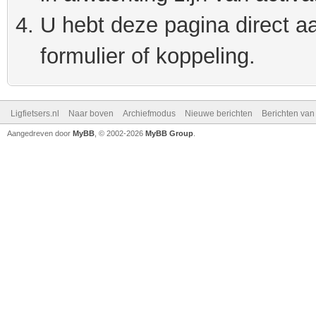
U hebt deze pagina direct a
formulier of koppeling.
Ligfietsers.nl
Naar boven
Archiefmodus
Nieuwe berichten
Berichten va
Aangedreven door
MyBB
, © 2002-2026
MyBB Group
.