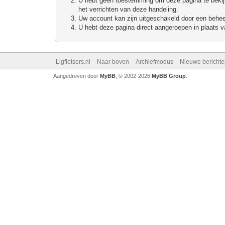
U hebt geen toestemming om deze pagina te bekijke
het verrichten van deze handeling.
Uw account kan zijn uitgeschakeld door een beheerd
U hebt deze pagina direct aangeroepen in plaats va
Ligfietsers.nl
Naar boven
Archiefmodus
Nieuwe berichte
Aangedreven door
MyBB
, © 2002-2026
MyBB Group
.