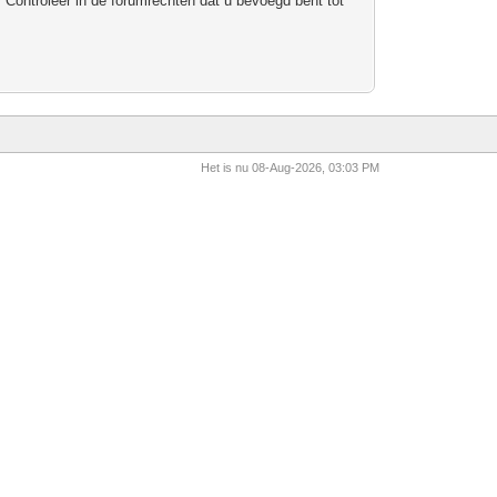
 Controleer in de forumrechten dat u bevoegd bent tot
Het is nu 08-Aug-2026, 03:03 PM