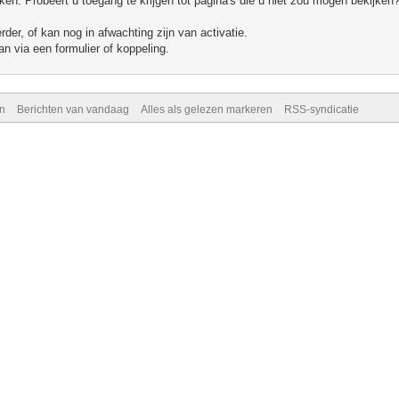
n. Probeert u toegang te krijgen tot pagina's die u niet zou mogen bekijken?
er, of kan nog in afwachting zijn van activatie.
n via een formulier of koppeling.
n
Berichten van vandaag
Alles als gelezen markeren
RSS-syndicatie