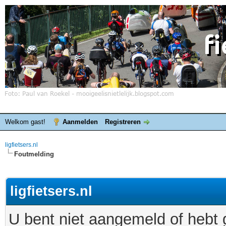
Welkom gast!
Aanmelden
Registreren
ligfietsers.nl
Foutmelding
ligfietsers.nl
U bent niet aangemeld of hebt