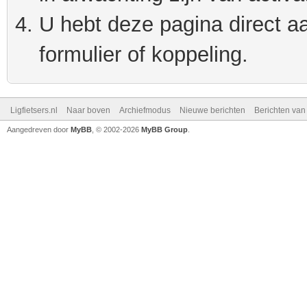
U hebt deze pagina direct a
formulier of koppeling.
Ligfietsers.nl
Naar boven
Archiefmodus
Nieuwe berichten
Berichten va
Aangedreven door
MyBB
, © 2002-2026
MyBB Group
.