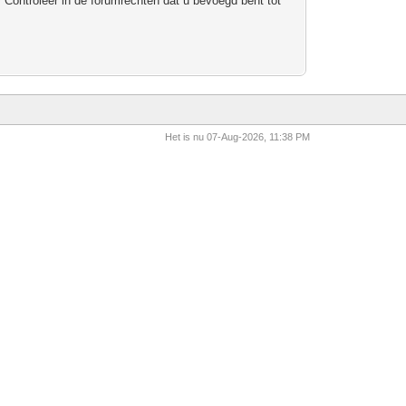
 Controleer in de forumrechten dat u bevoegd bent tot
Het is nu 07-Aug-2026, 11:38 PM