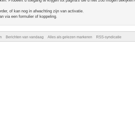
n. Probeert u toegang te krijgen tot pagina's die u niet zou mogen bekijken?
er, of kan nog in afwachting zijn van activatie.
n via een formulier of koppeling.
n
Berichten van vandaag
Alles als gelezen markeren
RSS-syndicatie