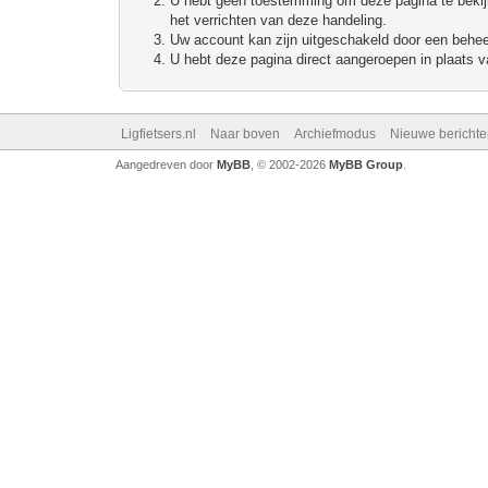
U hebt geen toestemming om deze pagina te bekijke
het verrichten van deze handeling.
Uw account kan zijn uitgeschakeld door een beheerd
U hebt deze pagina direct aangeroepen in plaats va
Ligfietsers.nl
Naar boven
Archiefmodus
Nieuwe berichte
Aangedreven door
MyBB
, © 2002-2026
MyBB Group
.