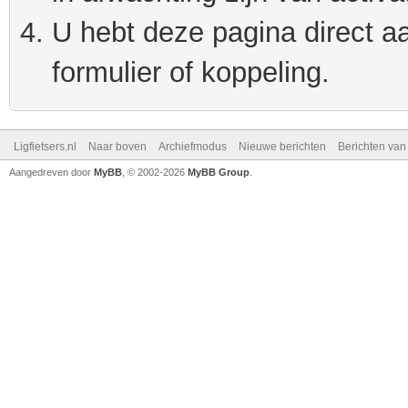
U hebt deze pagina direct a
formulier of koppeling.
Ligfietsers.nl
Naar boven
Archiefmodus
Nieuwe berichten
Berichten va
Aangedreven door
MyBB
, © 2002-2026
MyBB Group
.