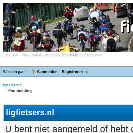
Welkom gast!
Aanmelden
Registreren
ligfietsers.nl
Foutmelding
ligfietsers.nl
U bent niet aangemeld of hebt