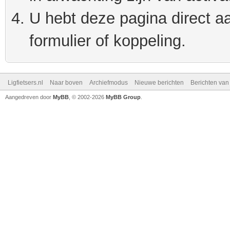
U hebt deze pagina direct a
formulier of koppeling.
Ligfietsers.nl
Naar boven
Archiefmodus
Nieuwe berichten
Berichten va
Aangedreven door
MyBB
, © 2002-2026
MyBB Group
.