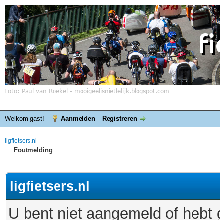
Welkom gast!
Aanmelden
Registreren
ligfietsers.nl
Foutmelding
ligfietsers.nl
U bent niet aangemeld of hebt