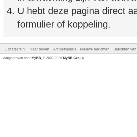
U hebt deze pagina direct a
formulier of koppeling.
Ligfietsers.nl
Naar boven
Archiefmodus
Nieuwe berichten
Berichten va
Aangedreven door
MyBB
, © 2002-2026
MyBB Group
.