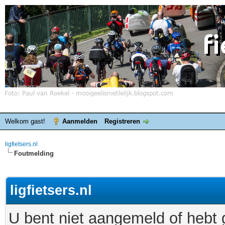
Welkom gast!
Aanmelden
Registreren
ligfietsers.nl
Foutmelding
ligfietsers.nl
U bent niet aangemeld of hebt