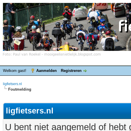
Welkom gast!
Aanmelden
Registreren
ligfietsers.nl
Foutmelding
ligfietsers.nl
U bent niet aangemeld of hebt