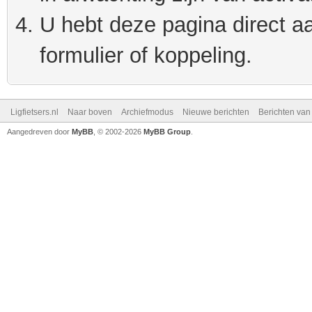
U hebt deze pagina direct a
formulier of koppeling.
Ligfietsers.nl
Naar boven
Archiefmodus
Nieuwe berichten
Berichten va
Aangedreven door
MyBB
, © 2002-2026
MyBB Group
.