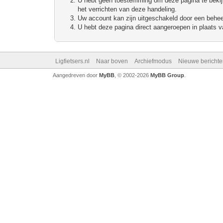
U hebt geen toestemming om deze pagina te bekijke
het verrichten van deze handeling.
Uw account kan zijn uitgeschakeld door een beheerd
U hebt deze pagina direct aangeroepen in plaats va
Ligfietsers.nl
Naar boven
Archiefmodus
Nieuwe berichte
Aangedreven door
MyBB
, © 2002-2026
MyBB Group
.