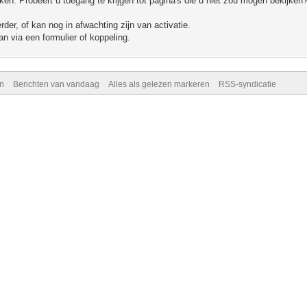
n. Probeert u toegang te krijgen tot pagina's die u niet zou mogen bekijken?
er, of kan nog in afwachting zijn van activatie.
n via een formulier of koppeling.
n
Berichten van vandaag
Alles als gelezen markeren
RSS-syndicatie