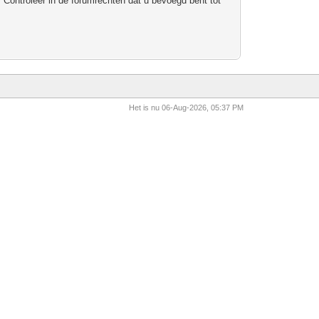
 Controleer in de forumrechten dat u bevoegd bent tot
Het is nu 06-Aug-2026, 05:37 PM