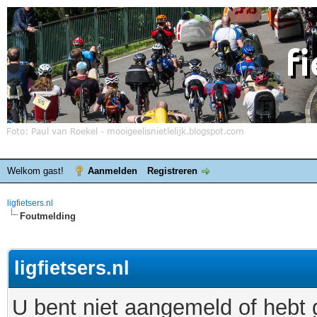
Welkom gast!
Aanmelden
Registreren
ligfietsers.nl
Foutmelding
ligfietsers.nl
U bent niet aangemeld of hebt