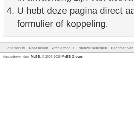
U hebt deze pagina direct a
formulier of koppeling.
Ligfietsers.nl
Naar boven
Archiefmodus
Nieuwe berichten
Berichten va
Aangedreven door
MyBB
, © 2002-2026
MyBB Group
.