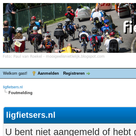
Welkom gast!
Aanmelden
Registreren
ligfietsers.nl
Foutmelding
ligfietsers.nl
U bent niet aangemeld of hebt