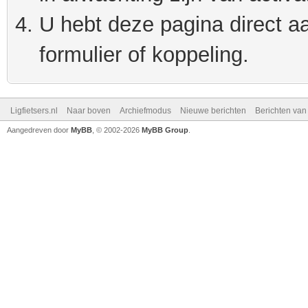
U hebt deze pagina direct a
formulier of koppeling.
Ligfietsers.nl
Naar boven
Archiefmodus
Nieuwe berichten
Berichten va
Aangedreven door
MyBB
, © 2002-2026
MyBB Group
.