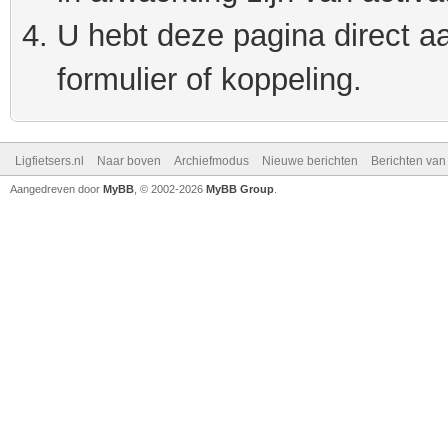
U hebt deze pagina direct a
formulier of koppeling.
Ligfietsers.nl
Naar boven
Archiefmodus
Nieuwe berichten
Berichten va
Aangedreven door
MyBB
, © 2002-2026
MyBB Group
.