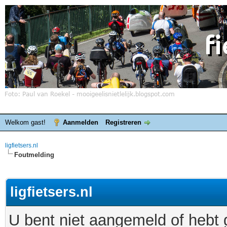
Welkom gast!
Aanmelden
Registreren
ligfietsers.nl
Foutmelding
ligfietsers.nl
U bent niet aangemeld of hebt