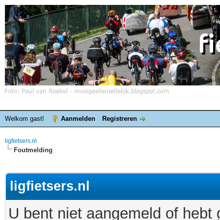
Welkom gast!
Aanmelden
Registreren
ligfietsers.nl
Foutmelding
ligfietsers.nl
U bent niet aangemeld of hebt