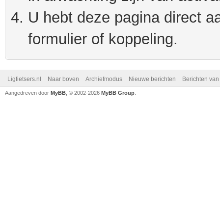
U hebt deze pagina direct a
formulier of koppeling.
Ligfietsers.nl
Naar boven
Archiefmodus
Nieuwe berichten
Berichten va
Aangedreven door
MyBB
, © 2002-2026
MyBB Group
.