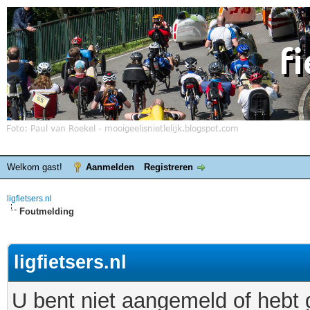
Welkom gast!
Aanmelden
Registreren
ligfietsers.nl
Foutmelding
ligfietsers.nl
U bent niet aangemeld of hebt