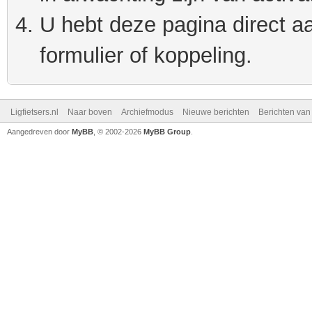
U hebt deze pagina direct a
formulier of koppeling.
Ligfietsers.nl
Naar boven
Archiefmodus
Nieuwe berichten
Berichten va
Aangedreven door
MyBB
, © 2002-2026
MyBB Group
.