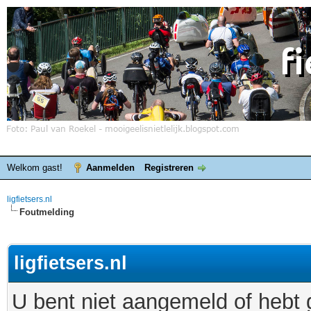
Welkom gast!
Aanmelden
Registreren
ligfietsers.nl
Foutmelding
ligfietsers.nl
U bent niet aangemeld of hebt