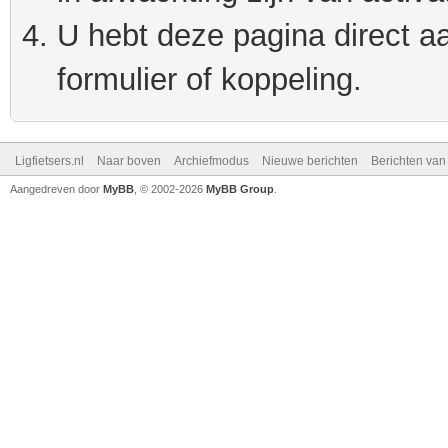
U hebt deze pagina direct a
formulier of koppeling.
Ligfietsers.nl
Naar boven
Archiefmodus
Nieuwe berichten
Berichten va
Aangedreven door
MyBB
, © 2002-2026
MyBB Group
.