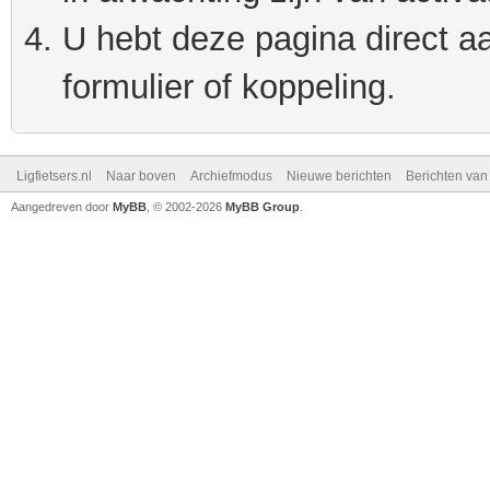
U hebt deze pagina direct a
formulier of koppeling.
Ligfietsers.nl
Naar boven
Archiefmodus
Nieuwe berichten
Berichten va
Aangedreven door
MyBB
, © 2002-2026
MyBB Group
.