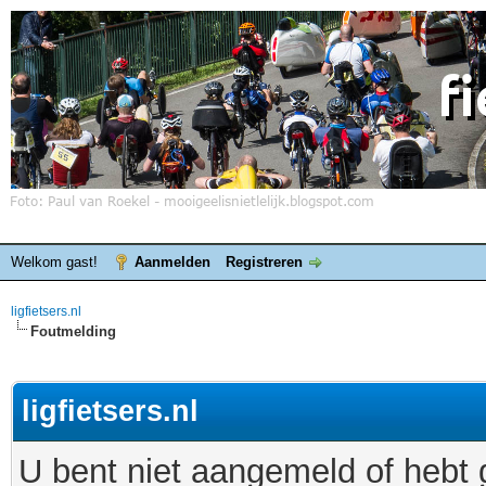
Welkom gast!
Aanmelden
Registreren
ligfietsers.nl
Foutmelding
ligfietsers.nl
U bent niet aangemeld of hebt