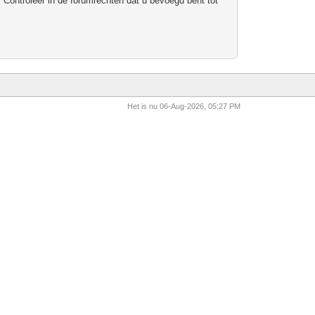
 Controleer in de forumrechten dat u bevoegd bent tot
Het is nu 06-Aug-2026, 05:27 PM