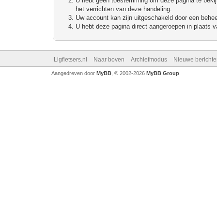
U hebt geen toestemming om deze pagina te bekijke
het verrichten van deze handeling.
Uw account kan zijn uitgeschakeld door een beheerd
U hebt deze pagina direct aangeroepen in plaats va
Ligfietsers.nl
Naar boven
Archiefmodus
Nieuwe berichte
Aangedreven door
MyBB
, © 2002-2026
MyBB Group
.