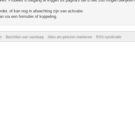
n. Probeert u toegang te krijgen tot pagina's die u niet zou mogen bekijken?
er, of kan nog in afwachting zijn van activatie.
n via een formulier of koppeling.
n
Berichten van vandaag
Alles als gelezen markeren
RSS-syndicatie