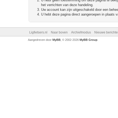
U hebt geen toestemming om deze pagina te bekijke
het verrichten van deze handeling.
Uw account kan zijn uitgeschakeld door een beheerd
U hebt deze pagina direct aangeroepen in plaats va
Ligfietsers.nl
Naar boven
Archiefmodus
Nieuwe berichte
Aangedreven door
MyBB
, © 2002-2026
MyBB Group
.