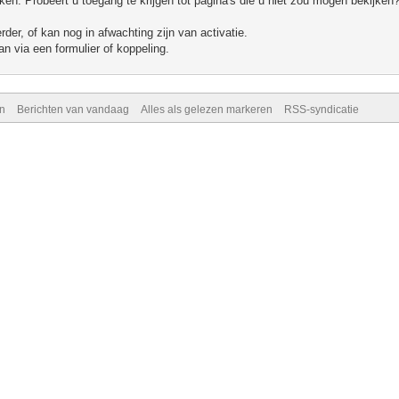
n. Probeert u toegang te krijgen tot pagina's die u niet zou mogen bekijken?
er, of kan nog in afwachting zijn van activatie.
n via een formulier of koppeling.
n
Berichten van vandaag
Alles als gelezen markeren
RSS-syndicatie