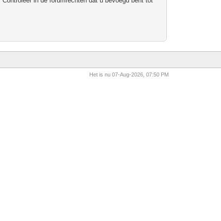
 Controleer in de forumrechten dat u bevoegd bent tot
Het is nu 07-Aug-2026, 07:50 PM