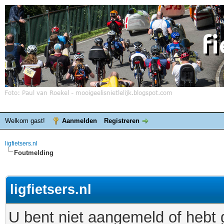
Welkom gast!
Aanmelden
Registreren
ligfietsers.nl
Foutmelding
ligfietsers.nl
U bent niet aangemeld of hebt