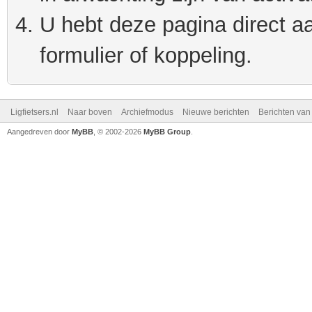
U hebt deze pagina direct a
formulier of koppeling.
Ligfietsers.nl
Naar boven
Archiefmodus
Nieuwe berichten
Berichten va
Aangedreven door
MyBB
, © 2002-2026
MyBB Group
.