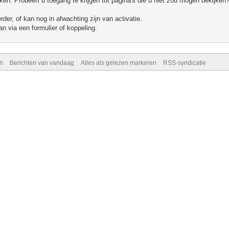
n. Probeert u toegang te krijgen tot pagina's die u niet zou mogen bekijken?
er, of kan nog in afwachting zijn van activatie.
n via een formulier of koppeling.
n
Berichten van vandaag
Alles als gelezen markeren
RSS-syndicatie