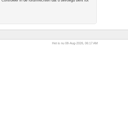
 Controleer in de forumrechten dat u bevoegd bent tot
Het is nu 08-Aug-2026, 06:17 AM