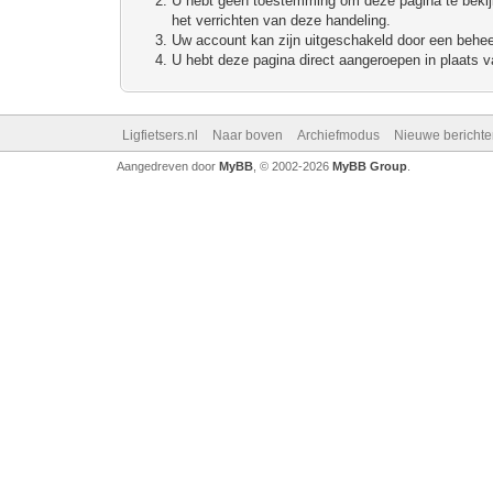
U hebt geen toestemming om deze pagina te bekijke
het verrichten van deze handeling.
Uw account kan zijn uitgeschakeld door een beheerd
U hebt deze pagina direct aangeroepen in plaats va
Ligfietsers.nl
Naar boven
Archiefmodus
Nieuwe berichte
Aangedreven door
MyBB
, © 2002-2026
MyBB Group
.